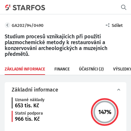
GA202/94/0490
Sdílet
Studium procesů vznikajících při použití
plazmochemické metody k restaurování a
konzervování archeologických a muzejních
předmětů.
ZÁKLADNÍ INFORMACE
FINANCE
ÚČASTNÍCI
(2)
VÝSLEDK
Základní informace
Uznané náklady
653
tis. Kč
147
%
Statní podpora
966
tis. Kč