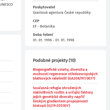
e UNESCO
Poskytovatel
Grantová agentura České republiky
CEP
EF - Botanika
Doba řešení
01. 01. 1996 - 01. 01. 1998
Podobné projekty
(
10
)
Biogeografické vztahy, diversita a
možnosti regenerace středoevropských
blatkových rašelinišť (GA206/97/0077)
Současná refugia ohrožených
slatiništních rostlin a určující faktory
jejich genetické diverzity napříč
širokým gradientem propojenosti
biotopů (GJ19-20530Y)