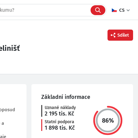
CS
Sdílet
linišť
Facebook
Twitter
Linkedin
Základní informace
Uznané náklady
doposud
2 195
tis. Kč
86
%
Statní podpora
 a
1 898
tis. Kč
aje