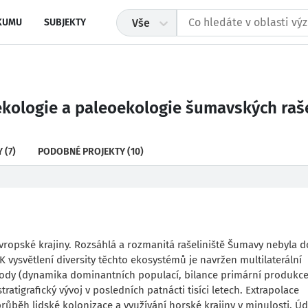
KUMU
SUBJEKTY
Vše
ekologie a paleoekologie šumavských raše
Y
(7)
PODOBNÉ PROJEKTY
(10)
vropské krajiny. Rozsáhlá a rozmanitá rašeliniště Šumavy nebyla 
vysvětlení diversity těchto ekosystémů je navržen multilaterální
ochody (dynamika dominantních populací, bilance primární produkce
atigrafický vývoj v posledních patnácti tisíci letech. Extrapolace
ůběh lidské kolonizace a využívání horské krajiny v minulosti. Úd