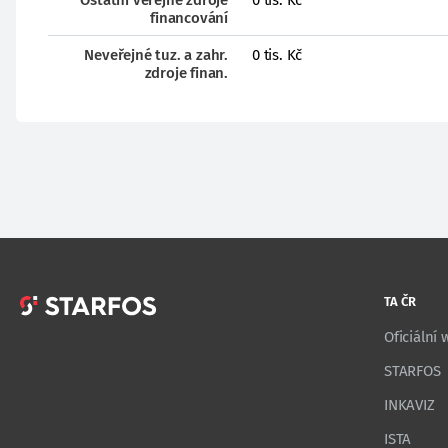
Ostatní veřejné zdroje
0 tis. Kč
financování
Neveřejné tuz. a zahr.
0 tis. Kč
zdroje finan.
TA ČR
Oficiální
STARFOS
INKAVIZ
ISTA