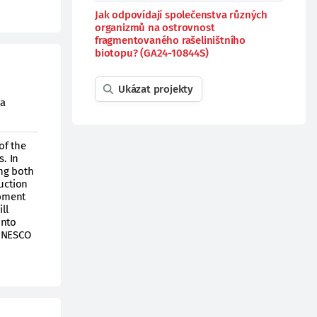
Jak odpovídají společenstva různých
organizmů na ostrovnost
fragmentovaného rašeliništního
biotopu? (GA24-10844S)
Ukázat projekty
va
of the
. In
ing both
uction
opment
ll
into
 UNESCO