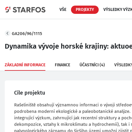
VŠE
PROJEKTY
VÝSLEDKY VÝZ
GA206/96/1115
Dynamika vývoje horské krajiny: aktuo
ZÁKLADNÍ INFORMACE
FINANCE
ÚČASTNÍCI
(4)
VÝSLEDK
Cíle projektu
Rašeliniště obsahují významnou informaci o vývoji středoe
podrobena moderní ekologické a paleobotanické analýze. K 
integrující výzkum, zahrnující jak recentní struktury a p
dekompozice, vztahy k mikroklimatu a hydrochemii), tak i str
palynologického záznamu do širšího území umožní zjistit pr