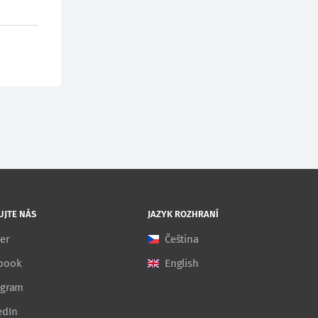
UJTE NÁS
JAZYK ROZHRANÍ
ter
Čeština
book
English
agram
edIn