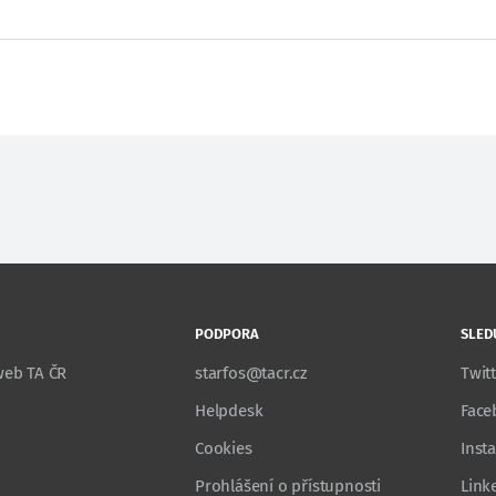
PODPORA
SLED
 web TA ČR
starfos@tacr.cz
Twit
Helpdesk
Face
Cookies
Inst
Prohlášení o přístupnosti
Link