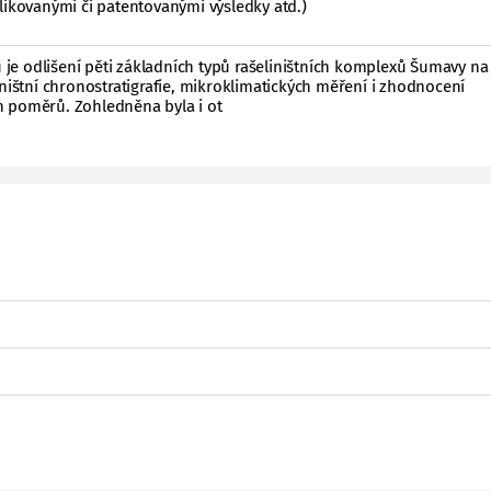
likovanými či patentovanými výsledky atd.)
e odlišení pěti základních typů rašeliništních komplexů Šumavy na
iništní chronostratigrafie, mikroklimatických měření i zhodnocení
 poměrů. Zohledněna byla i ot