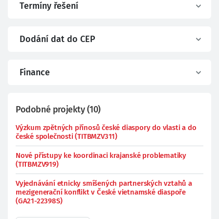
Termíny řešení
Dodání dat do CEP
Finance
Podobné projekty
(
10
)
Výzkum zpětných přínosů české diaspory do vlasti a do
české společnosti (TITBMZV311)
Nové přístupy ke koordinaci krajanské problematiky
(TITBMZV919)
Vyjednávání etnicky smíšených partnerských vztahů a
mezigenerační konflikt v České vietnamské diaspoře
(GA21-22398S)