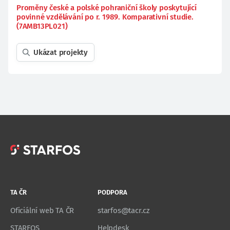
Proměny české a polské pohraniční školy poskytující
povinné vzdělávání po r. 1989. Komparativní studie.
(7AMB13PL021)
Ukázat projekty
TA ČR
PODPORA
Oficiální web TA ČR
starfos@tacr.cz
STARFOS
Helpdesk