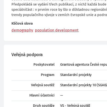
Předpokládá se vydání třech publikací, z nichž každá bude 
speciálníčást : v prvním roce by šlo o důkladnou regionáln
trendy populačního vývoje v zemích Evropské unie a podrobn
Klíčová slova
demography
population development
Veřejná podpora
Poskytovatel
Grantová agentura České repu
Program
Standardní projekty
Veřejná soutěž
Standardní projekty 10 (SGA0
Hlavní účastníci
—
Druh soutěže
VS - Veřejná soutěž