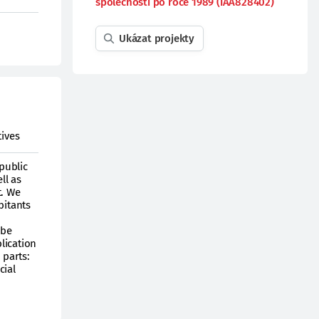
společnosti po roce 1989 (IAA828402)
Ukázat projekty
tives
public
ll as
t. We
bitants
 be
blication
 parts:
cial