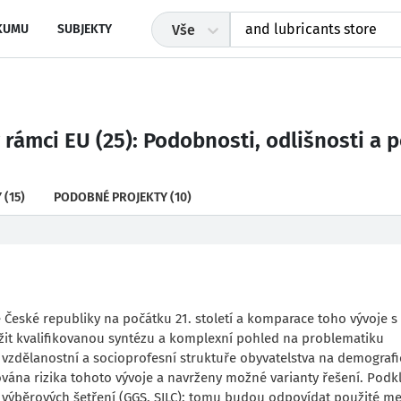
KUMU
SUBJEKTY
Vše
rámci EU (25): Podobnosti, odlišnosti a 
Y
(15)
PODOBNÉ PROJEKTY
(10)
České republiky na počátku 21. století a komparace toho vývoje s
žit kvalifikovanou syntézu a komplexní pohled na problematiku
vzdělanostní a socioprofesní struktuře obyvatelstva na demografi
vána rizika tohoto vývoje a navrženy možné varianty řešení. Pod
y výběrových šetření (GGS, SILC); tomu budou odpovídat použité me