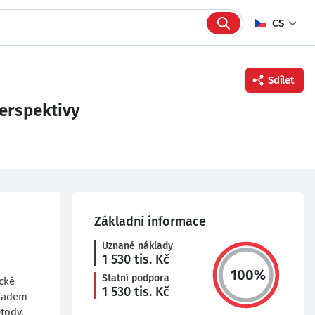
CS
Sdílet
perspektivy
Facebook
Twitter
Linkedin
Základní informace
Uznané náklady
1 530
tis. Kč
100
%
Statní podpora
cké
1 530
tis. Kč
kladem
tody.