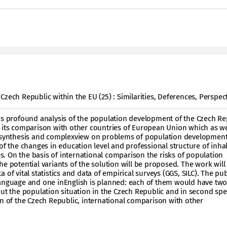
zech Republic within the EU (25) : Similarities, Deferences, Perspec
 is profound analysis of the population development of the Czech Re
 its comparison with other countries of European Union which as we
d synthesis and complexview on problems of population developmen
 of the changes in education level and professional structure of inha
. On the basis of international comparison the risks of population
he potential variants of the solution will be proposed. The work will
 of vital statistics and data of empirical surveys (GGS, SILC). The pu
language and one inEnglish is planned: each of them would have two
out the population situation in the Czech Republic and in second spe
on of the Czech Republic, international comparison with other