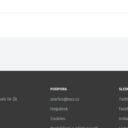
PODPORA
SLED
 web TA ČR
starfos@tacr.cz
Twit
Helpdesk
Face
Cookies
Inst