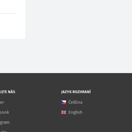
UJTE NÁS
JAZYK ROZHRANÍ
ter
Čeština
book
English
agram