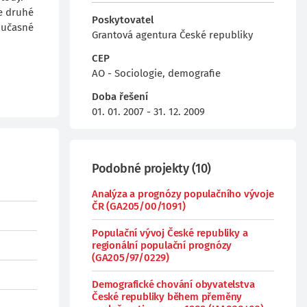
ve druhé
Poskytovatel
současné
Grantová agentura České republiky
CEP
AO - Sociologie, demografie
Doba řešení
01. 01. 2007 - 31. 12. 2009
Podobné projekty
(
10
)
Analýza a prognózy populačního vývoje
ČR (GA205/00/1091)
Populační vývoj České republiky a
regionální populační prognózy
(GA205/97/0229)
Demografické chování obyvatelstva
České republiky během přeměny