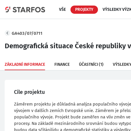
VŠE
PROJEKTY
VÝSLEDKY VÝZ
GA403/07/0711
Demografická situace České republiky v 
ZÁKLADNÍ INFORMACE
FINANCE
ÚČASTNÍCI
(1)
VÝSLEDK
Cíle projektu
Záměrem projektu je důkladná analýza populačního vývoje 
vývojem v dalších zemích Evropské unie. Záměrem je přelo
populačního vývoje. Projekt bude zaměřen na vliv změn ve 
procesy. Na základě mezinárodního srovnání budou vytypo
budou data sčítánílidu a demografické statistiky a výsledk