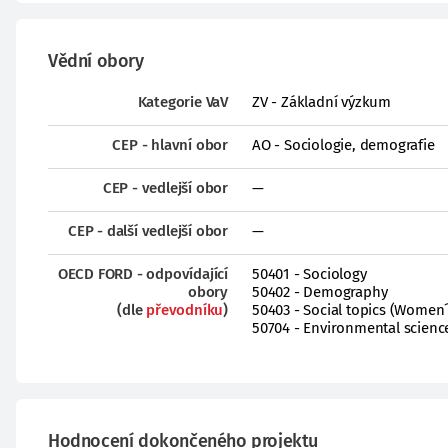
Vědní obory
Kategorie VaV
ZV - Základní výzkum
CEP - hlavní obor
AO - Sociologie, demografie
CEP - vedlejší obor
—
CEP - další vedlejší obor
—
OECD FORD - odpovídající
50401 - Sociology
obory
50402 - Demography
(dle
převodníku
)
50403 - Social topics (Women´
50704 - Environmental science
Hodnocení dokončeného projektu