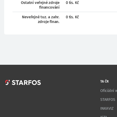
Ostatní veřejné zdroje
0 tis. Kč
financování
Neveřejné tuz. a zahr.
0 tis. Kč
zdroje finan.
TA ČR
Oficiální
STARFOS
INKAVIZ