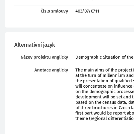
Číslo smlouvy
403/07/0711
Alternativní jazyk
Název projektu anglicky
Demographic Situation of the C
Anotace anglicky
The main aims of the project
at the turn of millennium and
the presentation of qualifie
will concentrate on influence
on the demographic processes
development will be set and t
based on the census data, data
of three brochures in Czech 
first part would be report ab
theme (regional differentiati