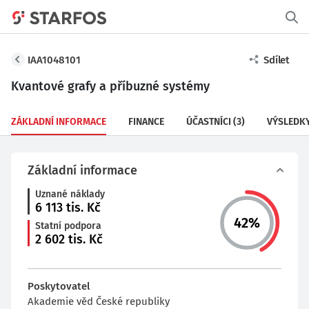
IAA1048101
Sdílet
Kvantové grafy a příbuzné systémy
ZÁKLADNÍ INFORMACE
FINANCE
ÚČASTNÍCI
(3)
VÝSLEDK
Základní informace
Uznané náklady
6 113
tis. Kč
42
%
Statní podpora
2 602
tis. Kč
Poskytovatel
Akademie věd České republiky