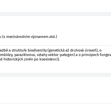
ktu (s mezinárodním významem atd.)
dbě a struktuře biodiverzity (genetická až druhová úroveň), o
ymbiózy, parazitismus, vztahy vektor-patogen) a o principech fungo
d historických změn po koexistenci).