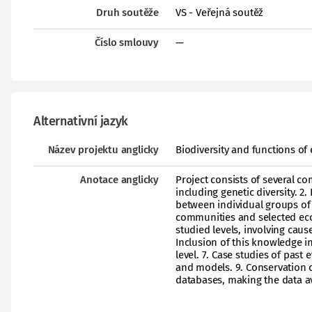
Druh soutěže
VS - Veřejná soutěž
Číslo smlouvy
—
Alternativní jazyk
Název projektu anglicky
Biodiversity and functions of
Anotace anglicky
Project consists of several c
including genetic diversity. 2.
between individual groups of 
communities and selected eco
studied levels, involving caus
Inclusion of this knowledge 
level. 7. Case studies of past
and models. 9. Conservation o
databases, making the data av