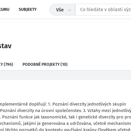
KUMU
SUBJEKTY
Vše
stav
KY
(796)
PODOBNÉ PROJEKTY
(10)
mplementárně doplňují: 1. Poznání diverzity jednotlivých skupin
 Poznání diverzity na úrovni společenstev. 3. Vztahy mezi jednotliv
 Poznání funkce jak taxonomické, tak i genetické diverzity pro pr
mechanismů, jakými je generována a udržována, včetně mechanismů
ění těchto poznatků do kontextu využívání krajiny člověkem včetně