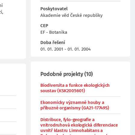
ní
Poskytovatel
í,
Akademie věd České republiky
CEP
EF - Botanika
Doba řešení
01. 01. 2001 - 01. 01. 2004
Podobné projekty
(
10
)
Biodiversita a funkce ekologických
soustav (KSK2005601)
Ekonomicky významné houby a
příbuzné organismy (GA21-17749S)
Distribuce, fylo-geografie a
vnitrodruhová ekologická diferenciace
uvnitř klastru Limnohabitans a