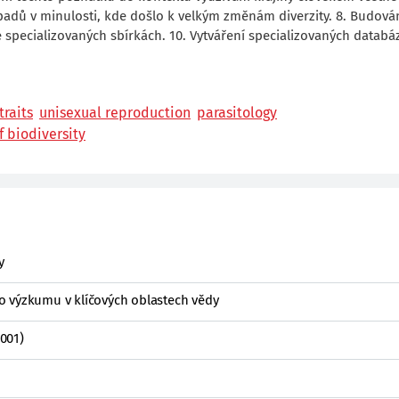
ípadů v minulosti, kde došlo k velkým změnám diverzity. 8. Budová
specializovaných sbírkách. 10. Vytváření specializovaných databáz
traits
unisexual reproduction
parasitology
f biodiversity
y
o výzkumu v klíčových oblastech vědy
001)