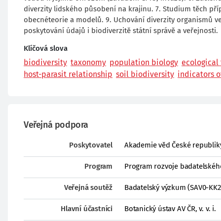
diverzity lidského působení na krajinu. 7. Studium těch př
obecnéteorie a modelů. 9. Uchování diverzity organismů ve 
poskytování údajů i biodiverzitě státní správě a veřejnosti.
Klíčová slova
biodiversity
taxonomy
population biology
ecological 
host-parasit relationship
soil biodiversity
indicators o
Veřejná podpora
Poskytovatel
Akademie věd České republik
Program
Program rozvoje badatelskéh
Veřejná soutěž
Badatelský výzkum (SAV0-KK2
Hlavní účastníci
Botanický ústav AV ČR, v. v. i.