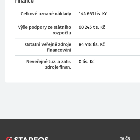
Finance
Celkové uznané náklady
144 663 tis. Kč
Výše podpory ze státního
60 245 tis. Kč
rozpočtu
Ostatní veřejné zdroje
84 418 tis. Kč
financování
Neveřejné tuz. a zahr.
0 tis. Kč
zdroje finan.
TA ČR