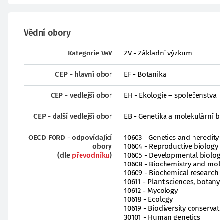
Vědní obory
Kategorie VaV
ZV - Základní výzkum
CEP - hlavní obor
EF - Botanika
CEP - vedlejší obor
EH - Ekologie – společenstva
CEP - další vedlejší obor
EB - Genetika a molekulární b
OECD FORD - odpovídající
10603 - Genetics and heredity 
obory
10604 - Reproductive biology 
(dle
převodníku
)
10605 - Developmental biolo
10608 - Biochemistry and mol
10609 - Biochemical researc
10611 - Plant sciences, botany
10612 - Mycology
10618 - Ecology
10619 - Biodiversity conservat
30101 - Human genetics