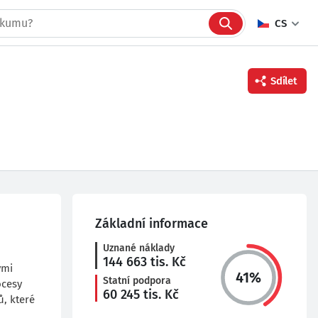
CS
Sdílet
Facebook
Twitter
Linkedin
Základní informace
Uznané náklady
144 663
tis. Kč
ými
41
%
Statní podpora
ocesy
60 245
tis. Kč
, které