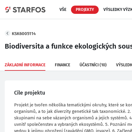
VŠE
PROJEKTY
VÝSLEDKY VÝZ
KSK6005114
Biodiversita a funkce ekologických sou
ZÁKLADNÍ INFORMACE
FINANCE
ÚČASTNÍCI
(10)
VÝSLED
Cíle projektu
Projekt je tvořen několika tematickými okruhy, které se ko
organismů, a to jak diverzity genetické tak taxonomické. 2.
skupinami na sebe vázaných organismů a jejich systémů. 4.
uvnitř společenstev a vybraných ekosystémů. 5. Poznání 
vedou k jejímu ohrožení (zavádění GMO, invaze). 6. Začlen