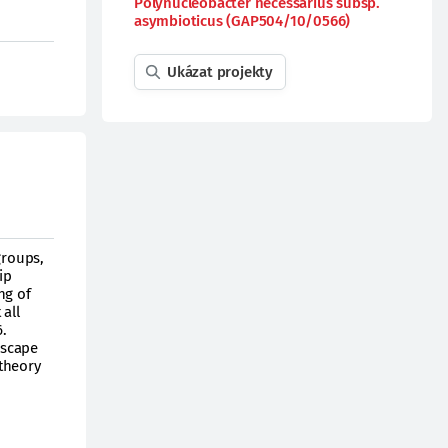
Polynucleobacter necessarius subsp.
asymbioticus (GAP504/10/0566)
Ukázat projekty
groups,
ip
ng of
all
6.
dscape
 theory