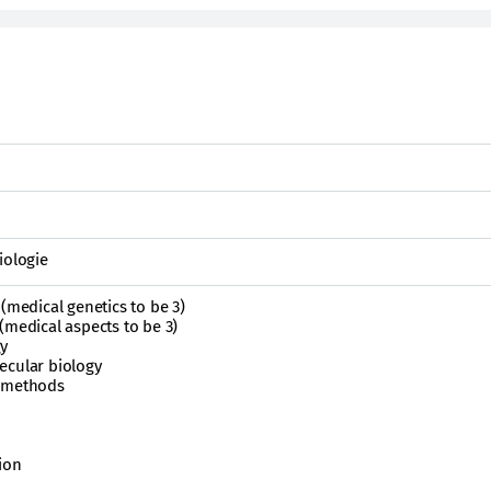
iologie
(medical genetics to be 3)
(medical aspects to be 3)
gy
ecular biology
h methods
ion