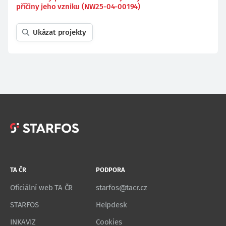
příčiny jeho vzniku (NW25-04-00194)
Ukázat projekty
TA ČR
PODPORA
Oficiální web TA ČR
starfos@tacr.cz
STARFOS
Helpdesk
INKAVIZ
Cookies