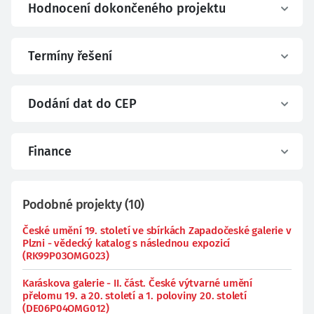
Hodnocení dokončeného projektu
Termíny řešení
Dodání dat do CEP
Finance
Podobné projekty
(
10
)
České umění 19. století ve sbírkách Zapadočeské galerie v
Plzni - vědecký katalog s následnou expozicí
(RK99P03OMG023)
Karáskova galerie - II. část. České výtvarné umění
přelomu 19. a 20. století a 1. poloviny 20. století
(DE06P04OMG012)