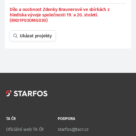
Dílo a osobnost Zdenky Braunerové ve sbírkách z
hlediska vývoje společnosti 19. a 20. století.
(RK01P03OMG030)
Ukázat projekty
TA ČR
PODPORA
Oficiální web TA ČR
starfos@tacr.cz