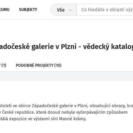
KUMU
SUBJEKTY
Vše
adočeské galerie v Plzni - vědecký katalo
Y
(1)
PODOBNÉ PROJEKTY
(10)
letí ve sbírce Západočeské galerie v Plzni, obsahující obrazy, kr
m v České republice. která dosud nebyla vyčerpávajícím způsobem
tálá expozice ve výstavní síni Masné krámy.