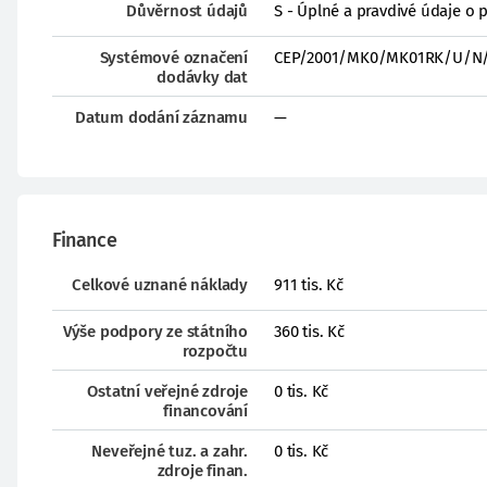
Důvěrnost údajů
S - Úplné a pravdivé údaje o 
Systémové označení
CEP/2001/MK0/MK01RK/U/N/
dodávky dat
Datum dodání záznamu
—
Finance
Celkové uznané náklady
911 tis. Kč
Výše podpory ze státního
360 tis. Kč
rozpočtu
Ostatní veřejné zdroje
0 tis. Kč
financování
Neveřejné tuz. a zahr.
0 tis. Kč
zdroje finan.