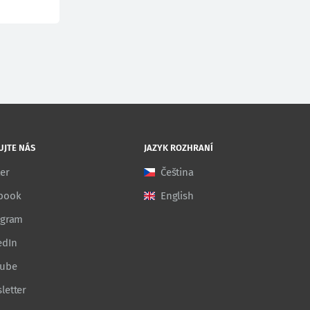
UJTE NÁS
JAZYK ROZHRANÍ
ter
Čeština
book
English
agram
edIn
Tube
letter