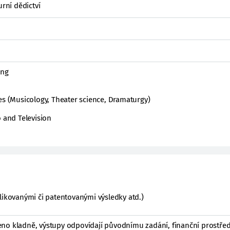
urní dědictví
ing
es (Musicology, Theater science, Dramaturgy)
o and Television
likovanými či patentovanými výsledky atd.)
no kladně, výstupy odpovídají původnímu zadání, finanční prostřed