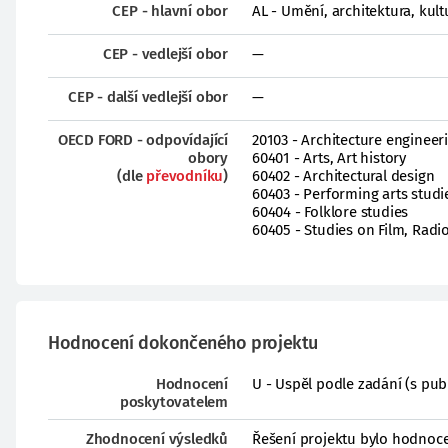
CEP - hlavní obor
AL - Umění, architektura, kult
CEP - vedlejší obor
—
CEP - další vedlejší obor
—
OECD FORD - odpovídající
20103 - Architecture engineer
obory
60401 - Arts, Art history
(dle
převodníku
)
60402 - Architectural design
60403 - Performing arts studi
60404 - Folklore studies
60405 - Studies on Film, Radi
Hodnocení dokončeného projektu
Hodnocení
U - Uspěl podle zadání (s pub
poskytovatelem
Zhodnocení výsledků
Řešení projektu bylo hodnoce