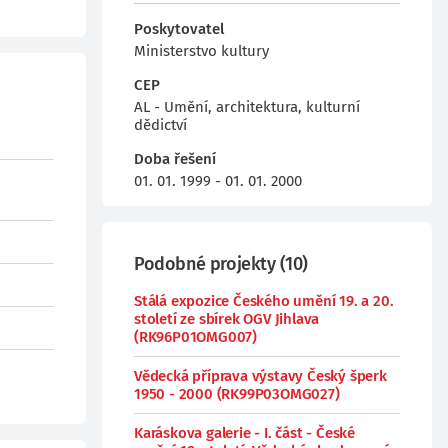
Poskytovatel
Ministerstvo kultury
CEP
AL - Umění, architektura, kulturní
dědictví
Doba řešení
01. 01. 1999 - 01. 01. 2000
Podobné projekty
(
10
)
Stálá expozice Českého umění 19. a 20.
století ze sbírek OGV Jihlava
(RK96P01OMG007)
Vědecká příprava výstavy Český šperk
1950 - 2000 (RK99P03OMG027)
Karáskova galerie - I. část - České