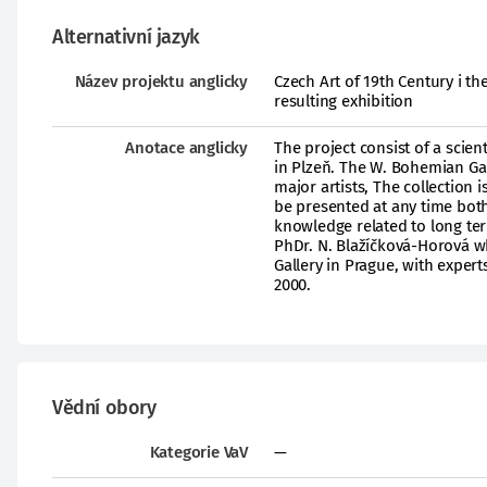
Alternativní jazyk
Název projektu anglicky
Czech Art of 19th Century i th
resulting exhibition
Anotace anglicky
The project consist of a scien
in Plzeň. The W. Bohemian Gal
major artists, The collection 
be presented at any time both 
knowledge related to long ter
PhDr. N. Blažíčková-Horová who
Gallery in Prague, with expert
2000.
Vědní obory
Kategorie VaV
—