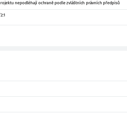
projektu nepodléhají ochraně podle zvláštních právních předpisů
2:1