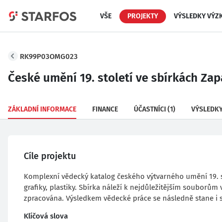
VŠE
PROJEKTY
VÝSLEDKY VÝZ
RK99P03OMG023
České umění 19. století ve sbírkách Zap
ZÁKLADNÍ INFORMACE
FINANCE
ÚČASTNÍCI
(1)
VÝSLEDK
Cíle projektu
Komplexní vědecký katalog českého výtvarného umění 19. sto
grafiky, plastiky. Sbírka náleží k nejdůležitějším souborů
zpracována. Výsledkem vědecké práce se následně stane i s
Klíčová slova