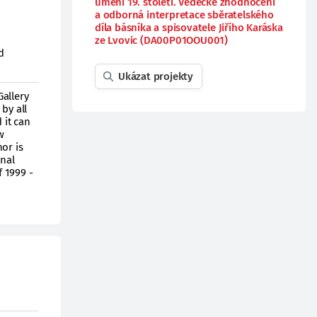
umění 19. století. Vědecké zhodnocení
a odborná interpretace sběratelského
díla básníka a spisovatele Jiřího Karáska
ze Lvovic (DA00P01OOU001)
d
Ukázat projekty
Gallery
by all
 it can
w
or is
onal
f 1999 -