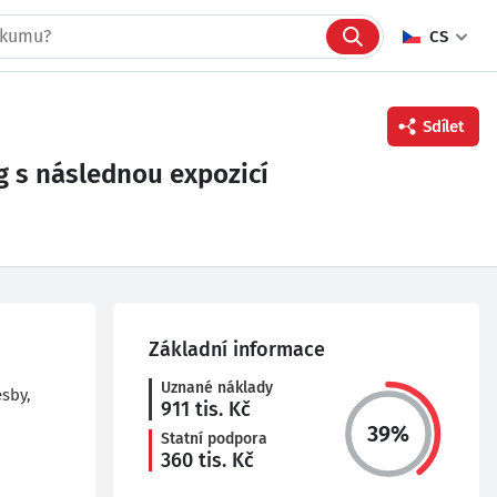
CS
Sdílet
g s následnou expozicí
Facebook
Twitter
Linkedin
Základní informace
Uznané náklady
esby,
911
tis. Kč
39
%
Statní podpora
360
tis. Kč