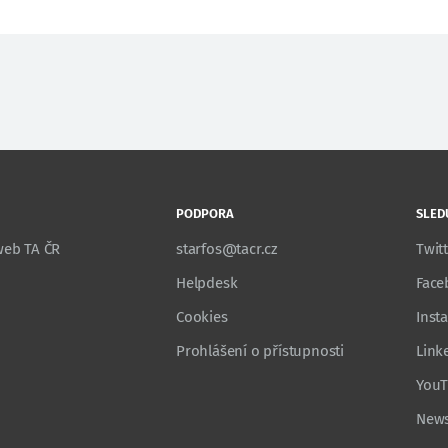
PODPORA
SLED
 web TA ČR
starfos@tacr.cz
Twit
Helpdesk
Face
Cookies
Inst
Prohlášení o přístupnosti
Link
You
News