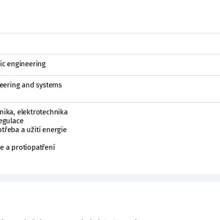
nic engineering
eering and systems
onika, elektrotechnika
regulace
třeba a užití energie
ce a protiopatření