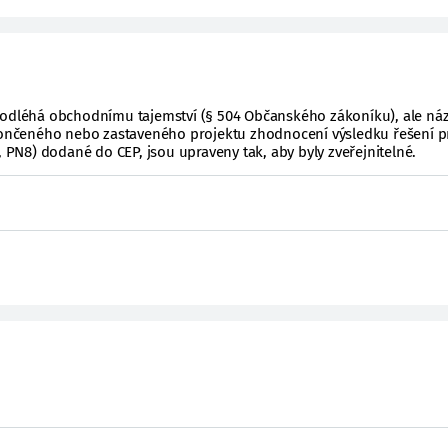
podléhá obchodnímu tajemství (§ 504 Občanského zákoníku), ale ná
ukončeného nebo zastaveného projektu zhodnocení výsledku řešení p
, PN8) dodané do CEP, jsou upraveny tak, aby byly zveřejnitelné.