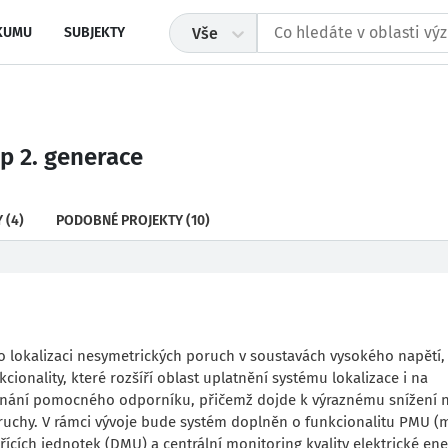
KUMU
SUBJEKTY
Vše
p 2. generace
Y
(4)
PODOBNÉ PROJEKTY
(10)
ro lokalizaci nesymetrických poruch v soustavách vysokého napětí,
cionality, které rozšíří oblast uplatnění systému lokalizace i na
ínání pomocného odporníku, přičemž dojde k výraznému snížení 
ruchy. V rámci vývoje bude systém doplněn o funkcionalitu PMU (
cích jednotek (DMU) a centrální monitoring kvality elektrické ene