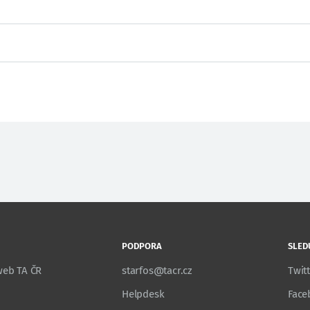
PODPORA
SLED
 web TA ČR
starfos@tacr.cz
Twit
Helpdesk
Face