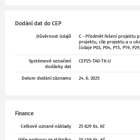
Dodání dat do CEP
Důvěrnost údajů
C - Předmět řešení projektu 
projektu, cíle projektu a u 
(údaje P03, P04, P15, P19, P29
Systémové označení
CEP25-TA0-TK-U
dodávky dat
Datum dodání záznamu
24. 6. 2025
Finance
Celkové uznané náklady
25 829 tis. Kč
Výše podpory ze státního
15 456 tis. Kč