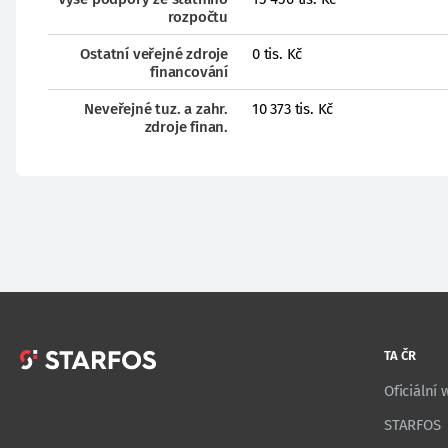
rozpočtu
Ostatní veřejné zdroje
0 tis. Kč
financování
Neveřejné tuz. a zahr.
10 373 tis. Kč
zdroje finan.
TA ČR
Oficiální
STARFOS