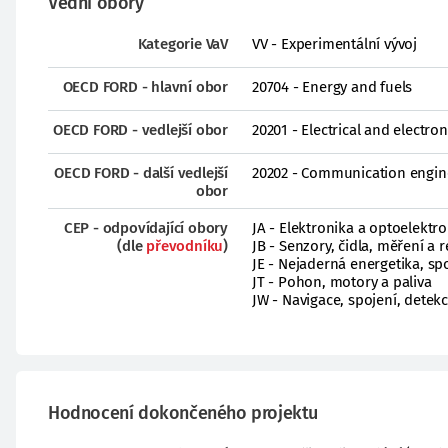
Vědní obory
Kategorie VaV
VV - Experimentální vývoj
OECD FORD - hlavní obor
20704 - Energy and fuels
OECD FORD - vedlejší obor
20201 - Electrical and electro
OECD FORD - další vedlejší
20202 - Communication engin
obor
CEP - odpovídající obory
JA - Elektronika a optoelektr
(dle
převodníku
)
JB - Senzory, čidla, měření a 
JE - Nejaderná energetika, spo
JT - Pohon, motory a paliva
JW - Navigace, spojení, detek
Hodnocení dokončeného projektu