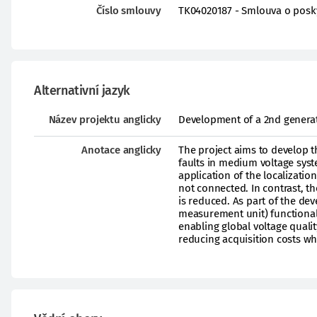
Číslo smlouvy
TK04020187 - Smlouva o posk
Alternativní jazyk
Název projektu anglicky
Development of a 2nd generati
Anotace anglicky
The project aims to develop t
faults in medium voltage syst
application of the localizatio
not connected. In contrast, t
is reduced. As part of the d
measurement unit) functional
enabling global voltage qual
reducing acquisition costs wh