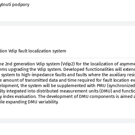
ytnutí podpory
on Vdip fault localization system
he 2nd generation Vdip system (Vdip2) for the localization of asymme
ems upgrading the Vdip system. Developed functionalities will exten
n system to high-impedance faults and faults where the auxiliary resi
he amount of transmitted data and time required for fault location e
evelopment, the system will be supplemented with PMU (synchronize
ity integrated into distributed measurement units (DMU) and functio
ity index evaluation. The development of DMU components is aimed 
ile expanding DMU variability.