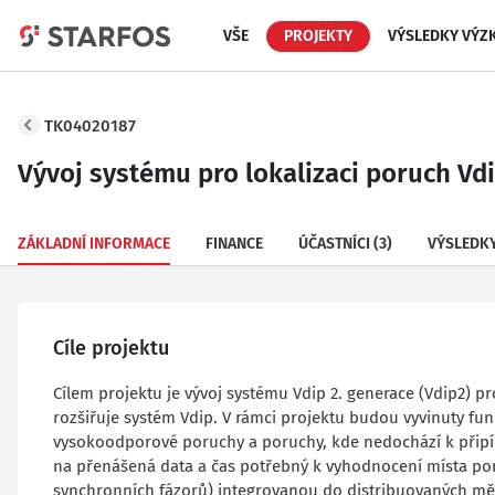
VŠE
PROJEKTY
VÝSLEDKY VÝZ
TK04020187
Vývoj systému pro lokalizaci poruch Vdi
ZÁKLADNÍ INFORMACE
FINANCE
ÚČASTNÍCI
(3)
VÝSLEDK
Cíle projektu
Cílem projektu je vývoj systému Vdip 2. generace (Vdip2) p
rozšiřuje systém Vdip. V rámci projektu budou vyvinuty funk
vysokoodporové poruchy a poruchy, kde nedochází k přip
na přenášená data a čas potřebný k vyhodnocení místa po
synchronních fázorů) integrovanou do distribuovaných měří