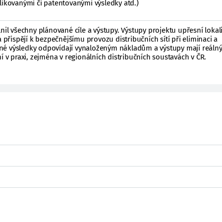
likovanými či patentovanými výsledky atd.)
nil všechny plánované cíle a výstupy. Výstupy projektu upřesní lokal
a přispějí k bezpečnějšímu provozu distribučních sítí při eliminaci a
né výsledky odpovídají vynaloženým nákladům a výstupy mají reáln
í v praxi, zejména v regionálních distribučních soustavách v ČR.