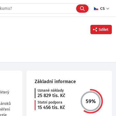
CS
Sdílet
Facebook
Twitter
Linkedin
Základní informace
Uznané náklady
 který
25 829
tis. Kč
59
%
Statní podpora
nároků
15 456
tis. Kč
měření
rgie