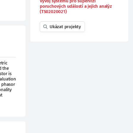
Vývoj systému pro supervizi
poruchových událostí a jejich analýz
(TS02020021)
Ukázat projekty
tric
d the
stor is
valuation
d phasor
nality
at