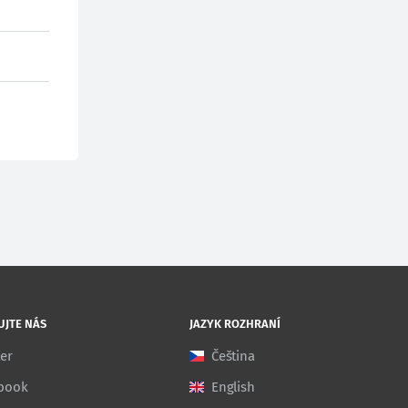
UJTE NÁS
JAZYK ROZHRANÍ
ter
Čeština
book
English