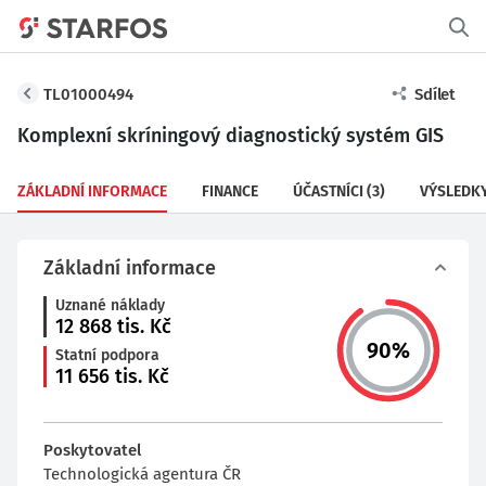
TL01000494
Sdílet
Komplexní skríningový diagnostický systém GIS
ZÁKLADNÍ INFORMACE
FINANCE
ÚČASTNÍCI
(3)
VÝSLEDK
Základní informace
Uznané náklady
12 868
tis. Kč
90
%
Statní podpora
11 656
tis. Kč
Poskytovatel
Technologická agentura ČR