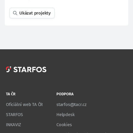
Ukázat projekty
TA ČR
PODPORA
Oficiální web TA ČR
starfos@tacr.cz
STARFOS
Helpdesk
INKAVIZ
Cookies