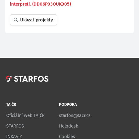
interpreti. (DD06P03OUK005)
Ukázat projekty
TA ČR
PODPORA
Oficiální web TA ČR
starfos@tacr.cz
STARFOS
Helpdesk
INKAVIZ
Cookies