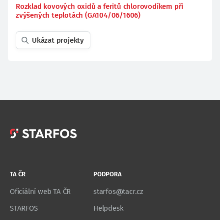
Rozklad kovových oxidů a feritů chlorovodíkem při
zvýšených teplotách (GA104/06/1606)
Ukázat projekty
TA ČR
PODPORA
Oficiální web TA ČR
starfos@tacr.cz
STARFOS
Helpdesk