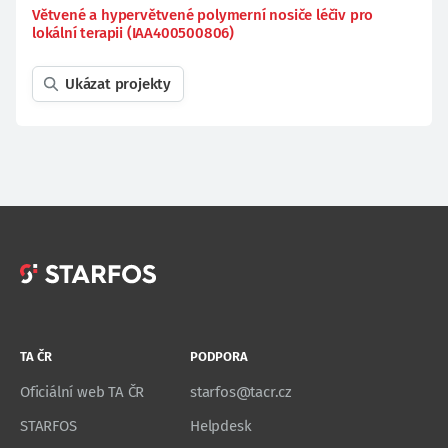
Větvené a hypervětvené polymerní nosiče léčiv pro
lokální terapii (IAA400500806)
Ukázat projekty
TA ČR
PODPORA
Oficiální web TA ČR
starfos@tacr.cz
STARFOS
Helpdesk