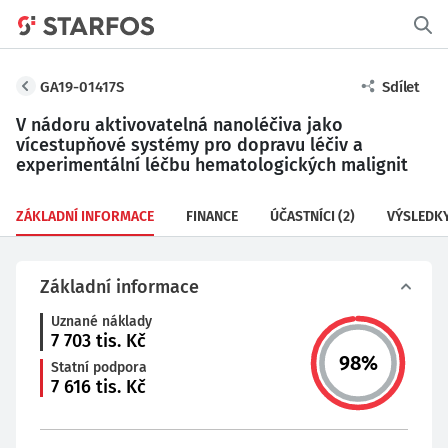
GA19-01417S
Sdílet
V nádoru aktivovatelná nanoléčiva jako
vícestupňové systémy pro dopravu léčiv a
experimentální léčbu hematologických malignit
ZÁKLADNÍ INFORMACE
FINANCE
ÚČASTNÍCI
(2)
VÝSLEDK
Základní informace
Uznané náklady
7 703
tis. Kč
98
%
Statní podpora
7 616
tis. Kč