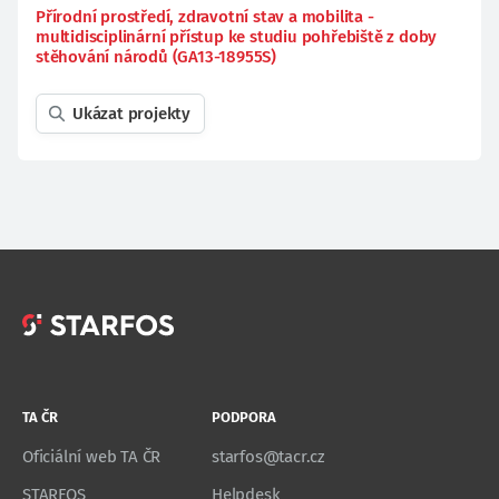
Přírodní prostředí, zdravotní stav a mobilita -
multidisciplinární přístup ke studiu pohřebiště z doby
stěhování národů (GA13-18955S)
Ukázat projekty
TA ČR
PODPORA
Oficiální web TA ČR
starfos@tacr.cz
STARFOS
Helpdesk