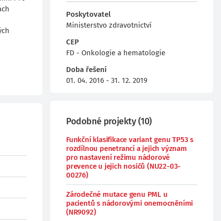
ách
Poskytovatel
Ministerstvo zdravotnictví
ých
CEP
FD - Onkologie a hematologie
Doba řešení
01. 04. 2016 - 31. 12. 2019
Podobné projekty
(
10
)
Funkční klasifikace variant genu TP53 s
rozdílnou penetrancí a jejich význam
pro nastavení režimu nádorové
prevence u jejich nosičů (NU22-03-
00276)
Zárodečné mutace genu PML u
pacientů s nádorovými onemocněními
(NR9092)