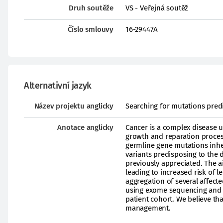
Druh soutěže
VS - Veřejná soutěž
Číslo smlouvy
16-29447A
Alternativní jazyk
Název projektu anglicky
Searching for mutations pred
Anotace anglicky
Cancer is a complex disease u
growth and reparation process
germline gene mutations inhe
variants predisposing to th
previously appreciated. The 
leading to increased risk of 
aggregation of several affected
using exome sequencing and e
patient cohort. We believe th
management.