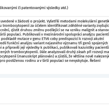
likovanými či patentovanými výsledky atd.)
e uvedené v žádosti o projekt. Vyšetřili metodami molekulární geneti
u trombocytopenií za účelem identifikovat zděděné varianty zvyšující
ní, zjistit druhou změnu podílející se na vzniku malignit a stanov
 širší populaci. Publikovali v mezinárodní spolupráci analýzu pacient
podkladě mutace v genu ETV6 coby predispozicí k rozvoji akutní
vedli funkční analýzu variant nejasného významu tří genů spojených
připravili její výsledky k publikaci, publikovali kazuistiky pacientů
ených trombocytopenií. Dále analyzovali druhý zásah při rozvoji mal
ocytopenií (manuskript plánován) a zjistili, že většina nově nalezený
 pro postiženou rodinu a v širší populaci se nevyskytuje. Řešení