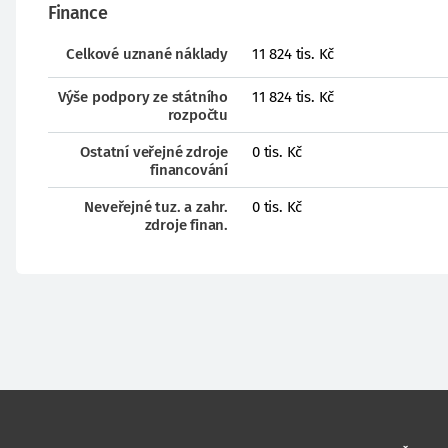
Finance
Celkové uznané náklady
11 824 tis. Kč
Výše podpory ze státního
11 824 tis. Kč
rozpočtu
Ostatní veřejné zdroje
0 tis. Kč
financování
Neveřejné tuz. a zahr.
0 tis. Kč
zdroje finan.