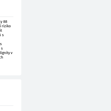
ky 88
 riziko
it
ů s
 s
 s
ignity v
ch