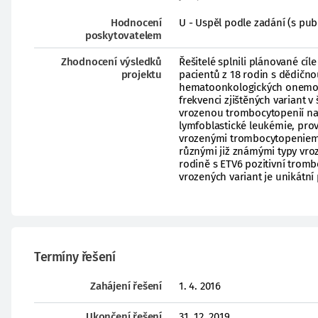
Hodnocení
U - Uspěl podle zadání (s pub
poskytovatelem
Zhodnocení výsledků
Řešitelé splnili plánované cíl
projektu
pacientů z 18 rodin s dědično
hematoonkologických onemocně
frekvenci zjištěných variant v
vrozenou trombocytopenií na 
lymfoblastické leukémie, pro
vrozenými trombocytopeniemi a 
různými již známými typy vroz
rodině s ETV6 pozitivní tromb
vrozených variant je unikátní
Termíny řešení
Zahájení řešení
1. 4. 2016
Ukončení řešení
31. 12. 2019