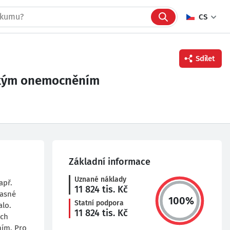
CS
Sdílet
ickým onemocněním
Facebook
Twitter
Linkedin
Základní informace
Uznané náklady
apř.
11 824
tis. Kč
časné
100
%
Statní podpora
alo.
11 824
tis. Kč
ích
ním. Pro