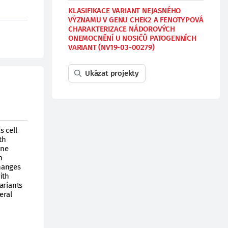
KLASIFIKACE VARIANT NEJASNÉHO
VÝZNAMU V GENU CHEK2 A FENOTYPOVÁ
CHARAKTERIZACE NÁDOROVÝCH
ONEMOCNĚNÍ U NOSIČŮ PATOGENNÍCH
VARIANT (NV19-03-00279)
Ukázat projekty
s cell
th
ene
n
changes
ith
variants
eral