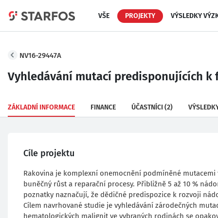
VŠE
PROJEKTY
VÝSLEDKY VÝZ
NV16-29447A
Vyhledávání mutací predisponujících 
ZÁKLADNÍ INFORMACE
FINANCE
ÚČASTNÍCI
(2)
VÝSLEDK
Cíle projektu
Rakovina je komplexní onemocnění podmíněné mutacemi v g
buněčný růst a reparační procesy. Přibližně 5 až 10 % ná
poznatky naznačují, že dědičné predispozice k rozvoji ná
Cílem navrhované studie je vyhledávání zárodečných mutac
hematologických malignit ve vybraných rodinách se opak