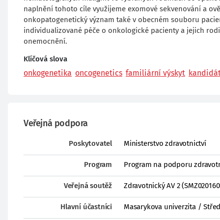
naplnění tohoto cíle využijeme exomové sekvenování a ově
onkopatogenetický význam také v obecném souboru pacien
individualizované péče o onkologické pacienty a jejich ro
onemocnění.
Klíčová slova
onkogenetika
oncogenetics
familiární výskyt
kandidát
Veřejná podpora
Poskytovatel
Ministerstvo zdravotnictví
Program
Program na podporu zdravotn
Veřejná soutěž
Zdravotnický AV 2 (SMZ020160
Hlavní účastníci
Masarykova univerzita / Střed