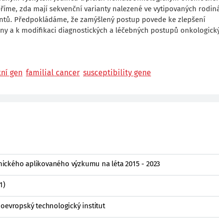
říme, zda mají sekvenční varianty nalezené ve vytipovaných rodin
tů. Předpokládáme, že zamýšlený postup povede ke zlepšení
diny a k modifikaci diagnostických a léčebných postupů onkologick
ní gen
familial cancer
susceptibility gene
ického aplikovaného výzkumu na léta 2015 - 2023
1)
oevropský technologický institut