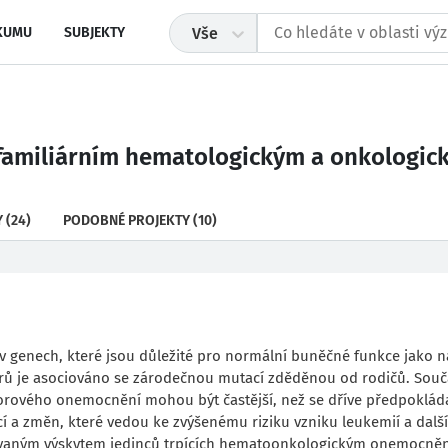
KUMU
SUBJEKTY
Vše
k familiárním hematologickým a onkolog
Y
(24)
PODOBNÉ PROJEKTY
(10)
enech, které jsou důležité pro normální buněčné funkce jako n
dorů je asociováno se zárodečnou mutací zděděnou od rodičů. Sou
dorového onemocnění mohou být častější, než se dříve předpoklád
í a změn, které vedou ke zvýšenému riziku vzniku leukemií a dalš
ovaným výskytem jedinců trpících hematoonkologickým onemocně