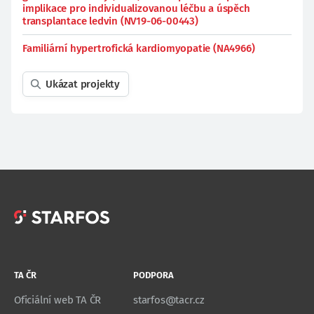
implikace pro individualizovanou léčbu a úspěch
transplantace ledvin (NV19-06-00443)
Familiární hypertrofická kardiomyopatie (NA4966)
Ukázat projekty
TA ČR
PODPORA
Oficiální web TA ČR
starfos@tacr.cz