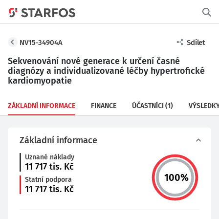
NV15-34904A
Sdílet
Sekvenování nové generace k určení časné
diagnózy a individualizované léčby hypertrofické
kardiomyopatie
ZÁKLADNÍ INFORMACE
FINANCE
ÚČASTNÍCI
(1)
VÝSLEDK
Základní informace
Uznané náklady
11 717
tis. Kč
100
%
Statní podpora
11 717
tis. Kč