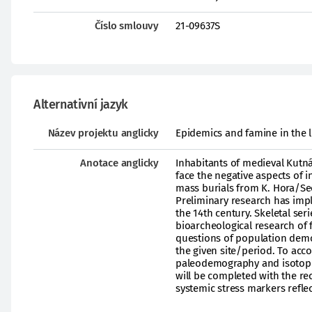
Číslo smlouvy
21-09637S
Alternativní jazyk
Název projektu anglicky
Epidemics and famine in the l
Anotace anglicky
Inhabitants of medieval Kutná
face the negative aspects of 
mass burials from K. Hora/Sedl
Preliminary research has impl
the 14th century. Skeletal ser
bioarcheological research of f
questions of population demog
the given site/period. To acc
paleodemography and isotopic
will be completed with the re
systemic stress markers reflect