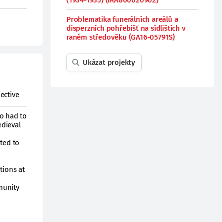
(1934-1935) (IAA800020902)
Problematika funerálních areálů a
disperzních pohřebišť na sídlištích v
raném středověku (GA16-05791S)
Ukázat projekty
ective
so had to
edieval
ted to
tions at
munity