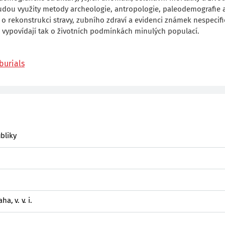
budou využity metody archeologie, antropologie, paleodemografie 
o rekonstrukci stravy, zubního zdraví a evidenci známek nespecif
a vypovídají tak o životních podmínkách minulých populací.
burials
bliky
a, v. v. i.