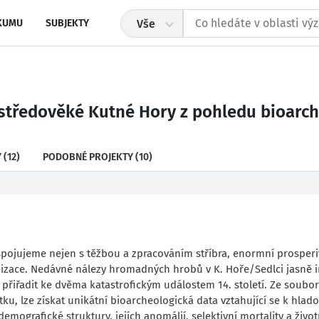
KUMU
SUBJEKTY
Vše
 středověké Kutné Hory z pohledu bioarc
Y
(12)
PODOBNÉ PROJEKTY
(10)
 spojujeme nejen s těžbou a zpracováním stříbra, enormní prosperi
anizace. Nedávné nálezy hromadných hrobů v K. Hoře/Sedlci jasně i
 přiřadit ke dvěma katastrofickým událostem 14. století. Ze soubo
u, lze získat unikátní bioarcheologická data vztahující se k hla
emografické struktury, jejích anomálií, selektivní mortality a živo