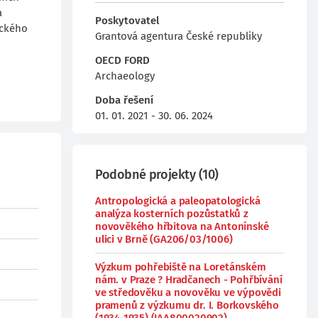
a
Poskytovatel
ického
Grantová agentura České republiky
OECD FORD
Archaeology
Doba řešení
01. 01. 2021 - 30. 06. 2024
Podobné projekty
(
10
)
Antropologická a paleopatologická
analýza kosterních pozůstatků z
novověkého hřbitova na Antonínské
ulici v Brně (GA206/03/1006)
Výzkum pohřebiště na Loretánském
nám. v Praze ? Hradčanech - Pohřbívání
ve středověku a novověku ve výpovědi
pramenů z výzkumu dr. I. Borkovského