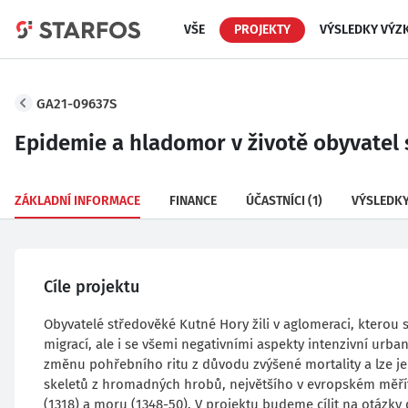
VŠE
PROJEKTY
VÝSLEDKY VÝZ
GA21-09637S
Epidemie a hladomor v životě obyvatel
ZÁKLADNÍ INFORMACE
FINANCE
ÚČASTNÍCI
(1)
VÝSLEDK
Cíle projektu
Obyvatelé středověké Kutné Hory žili v aglomeraci, kterou
migrací, ale i se všemi negativními aspekty intenzivní urb
změnu pohřebního ritu z důvodu zvýšené mortality a lze je
skeletů z hromadných hrobů, největšího v evropském měřítk
(1318) a moru (1348-50). V projektu budeme cílit na otázky d