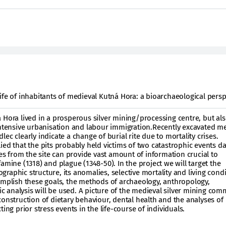
ife of inhabitants of medieval Kutná Hora: a bioarchaeological persp
 Hora lived in a prosperous silver mining/processing centre, but al
intensive urbanisation and labour immigration.Recently excavated m
ec clearly indicate a change of burial rite due to mortality crises.
ied that the pits probably held victims of two catastrophic events da
ies from the site can provide vast amount of information crucial to
amine (1318) and plague (1348-50). In the project we will target the
raphic structure, its anomalies, selective mortality and living condi
omplish these goals, the methods of archaeology, anthropology,
 analysis will be used. A picture of the medieval silver mining com
construction of dietary behaviour, dental health and the analyses of
ing prior stress events in the life-course of individuals.