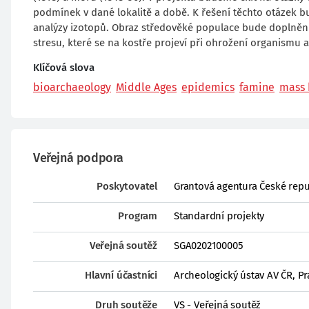
podmínek v dané lokalitě a době. K řešení těchto otázek 
analýzy izotopů. Obraz středověké populace bude doplněn 
stresu, které se na kostře projeví při ohrožení organismu 
Klíčová slova
bioarchaeology
Middle Ages
epidemics
famine
mass 
Veřejná podpora
Poskytovatel
Grantová agentura České repu
Program
Standardní projekty
Veřejná soutěž
SGA0202100005
Hlavní účastníci
Archeologický ústav AV ČR, Prah
Druh soutěže
VS - Veřejná soutěž