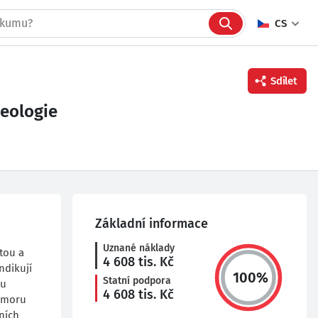
CS
Sdílet
heologie
Facebook
Twitter
Linkedin
Základní informace
Uznané náklady
tou a
4 608
tis. Kč
ndikují
100
%
Statní podpora
ru
4 608
tis. Kč
domoru
tních